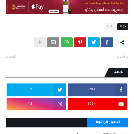
Tags
تعليم
أحدث
أقدم
تابعنا
3M
7.9M
1M
929k
الاخبار الرائجة