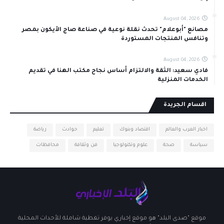
August 04, 2026
مصانع "أبوعلام" تحدث نقلة نوعية في صناعة صاج الأيكون بمصر
وتنافس المنتجات المستوردة
August 04, 2026
فادي سعيد: الثقة والالتزام أساس نجاح مكتب الهنا في تقديم
الخدمات المنزلية
اقسام الجريدة
اخبار العرب والعالم
اقتصاد وبنوك
تعليم
حوادث
رياضة
سياسة
صحة
علوم وتكنولوجيا
فن وثقافة
محافظات
موقع "صدى البلد" هو موقع إخباري يوفر تغطية شاملة للأحداث المحلية