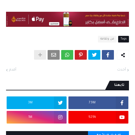
Tags
فن وثقافة
أحدث
أقدم
تابعنا
3M
7.9M
1M
929k