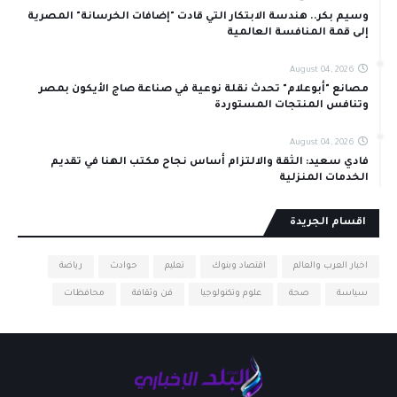
وسيم بكر.. هندسة الابتكار التي قادت "إضافات الخرسانة" المصرية
إلى قمة المنافسة العالمية
August 04, 2026
مصانع "أبوعلام" تحدث نقلة نوعية في صناعة صاج الأيكون بمصر
وتنافس المنتجات المستوردة
August 04, 2026
فادي سعيد: الثقة والالتزام أساس نجاح مكتب الهنا في تقديم
الخدمات المنزلية
اقسام الجريدة
اخبار العرب والعالم
اقتصاد وبنوك
تعليم
حوادث
رياضة
سياسة
صحة
علوم وتكنولوجيا
فن وثقافة
محافظات