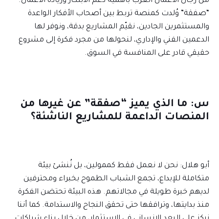
من رجال الأعمال العرب بأهمية دعم الابتكار وريادة الأعمال.
“صفقة” وُلدت كمنصة تربط بين أصحاب الأفكار الواعدة
والمستثمرين الجادين، نقيّم المشاريع بدقة، ونوفر لها
الدعمين الفني والإداري، لنحولها من مجرد فكرة إلى مشروع
حقيقي قادر على المنافسة في السوق.
س: ما الذي يميز “صفقة” عن غيرها من
المنصات الداعمة للمشاريع الناشئة؟
أبو هلال: نحن لا نعمل فقط كممولين، بل نُنشئ بيئة
متكاملة للإبداع، تجمع الشباب الطموح بخبراء ومحترفين
لديهم خبرة طويلة في مجالاتهم. هذه البيئة تحتضن الفكرة
منذ بدايتها، وترافقها حتى تحقق النجاح والاستدامة. كما أننا
نركز على البعد الإنساني في الاستثمار، من خلال بناء شراكات