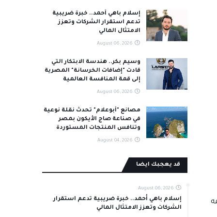
إسلام باهي أحمد.. خبرة ضريبية
تدعم استقرار الشركات وتعزز
الامتثال المالي
August 06, 2026
وسيم بكر.. هندسة الابتكار التي
قادت "إضافات الخرسانة" المصرية
إلى قمة المنافسة العالمية
August 06, 2026
مصانع "أبوعلام" تحدث نقلة نوعية
في صناعة صاج الأيكون بمصر
وتنافس المنتجات المستوردة
August 04, 2026
قد يعجبك ايضا
August 06, 2026
إسلام باهي أحمد.. خبرة ضريبية تدعم استقرار
ه
الشركات وتعزز الامتثال المالي