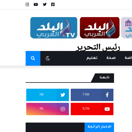
اضة
صحة
تعليم
تابعنا
3M
7.9M
1M
929k
الاخبار الرائجة