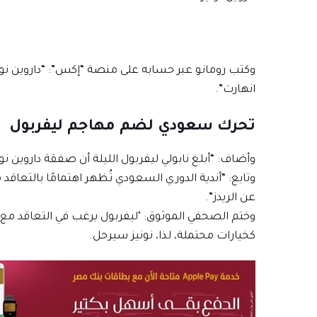
وكتب رومانو عبر حسابه على منصة “إكس”: “داروين نون
انهارت”.
تحرك سعودي لضم مهاجم ليفربول
وأضاف: “أبلغ نابولي ليفربول الليلة أن صفقة داروين نو
وتابع: “أندية الدوري السعودي تُظهر اهتمامًا بالتعاقد 
عن الريدز”.
وختم الصحفي الموثوق: "ليفربول يرغب في التعاقد مع م
كخيارات محتملة، لذا، نونيز سيرحل.