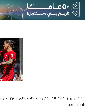
أكد فابريزو رومانو، الصحفي بشبكة سكاي سبورتس، ت
داروين نونيز.