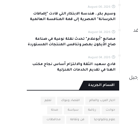
August 06, 2026
وسيم بكر.. هندسة الابتكار التي قادت "إضافات
الخرسانة" المصرية إلى قمة المنافسة العالمية
قد
August 04, 2026
مصانع "أبوعلام" تحدث نقلة نوعية في صناعة
صاج الأيكون بمصر وتنافس المنتجات المستوردة
August 04, 2026
فادي سعيد: الثقة والالتزام أساس نجاح مكتب
الهنا في تقديم الخدمات المنزلية
رحيل
اقسام الجريدة
اخبار العرب والعالم
اقتصاد وبنوك
تعليم
حوادث
رياضة
سياسة
صحة
علوم وتكنولوجيا
فن وثقافة
محافظات