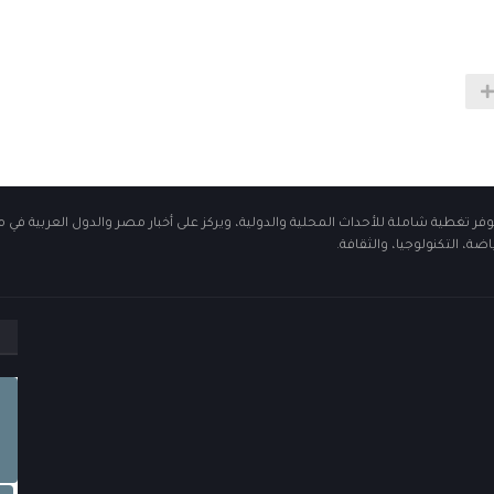
فر تغطية شاملة للأحداث المحلية والدولية، ويركز على أخبار مصر والدول العربية في 
ضة، التكنولوجيا، والثقافة.
م