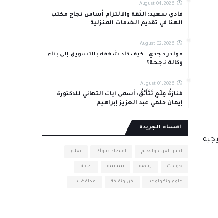
August 04, 2026
فادي سعيد: الثقة والالتزام أساس نجاح مكتب
الهنا في تقديم الخدمات المنزلية
August 02, 2026
مولدر مجدي.. كيف قاد شغفه بالتسويق إلى بناء
وكالة ناجحة؟
August 01, 2026
مَنارَةُ عِلْمٍ تَتَأَلَّقُ: أسمى آيات التهاني للدكتورة
إيمان حلمي عبد العزيز إبراهيم
اقسام الجريدة
يجية
اخبار العرب والعالم
اقتصاد وبنوك
تعليم
حوادث
رياضة
سياسة
صحة
علوم وتكنولوجيا
فن وثقافة
محافظات