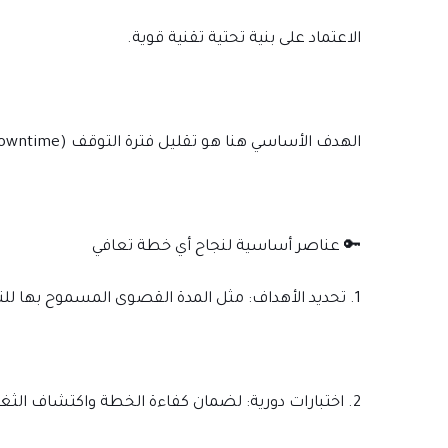
الاعتماد على بنية تحتية تقنية قوية.
الهدف الأساسي هنا هو تقليل فترة التوقف (Downtime) والعودة السريعة لممارسة العمل.
🔑 عناصر أساسية لنجاح أي خطة تعافي
1. تحديد الأهداف: مثل المدة القصوى المسموح بها للتوقف (RTO) وحجم البيانات المسموح بخسارتها (RPO).
2. اختبارات دورية: لضمان كفاءة الخطة واكتشاف الثغرات مبكراً.