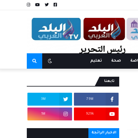
اضة
صحة
تعليم
تابعنا
3M
7.9M
1M
929k
الاخبار الرائجة