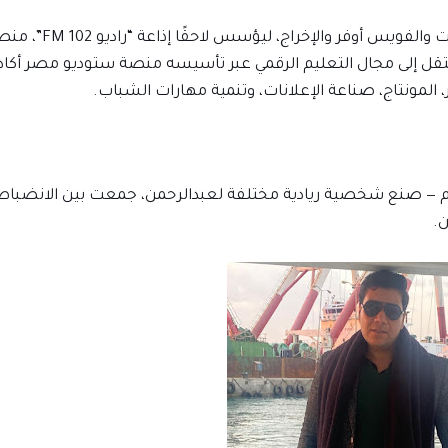
لكن مساره لم يتوقف عند ذلك. فقد دخل عالم الإعلانات والفويس أوفر والإخراج، ليؤسس لاحق
 انتقل إلى مجال التعليم الرقمي عبر تأسيسه منصة ستوديو مصر أكاد
لمونتاج، صناعة الإعلانات، وتنمية مهارات الشباب.
تعليم — صنع شخصية ريادية مختلفة لعبدالرحمن، جمعت بين الانضباط
ن.