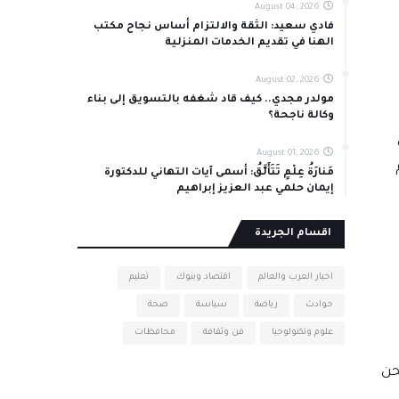
August 04, 2026
فادي سعيد: الثقة والالتزام أساس نجاح مكتب
الهنا في تقديم الخدمات المنزلية
August 02, 2026
مولدر مجدي.. كيف قاد شغفه بالتسويق إلى بناء
وكالة ناجحة؟
August 01, 2026
مَنارَةُ عِلْمٍ تَتَأَلَّقُ: أسمى آيات التهاني للدكتورة
إيمان حلمي عبد العزيز إبراهيم
اقسام الجريدة
اخبار العرب والعالم
اقتصاد وبنوك
تعليم
حوادث
رياضة
سياسة
صحة
علوم وتكنولوجيا
فن وثقافة
محافظات
حن