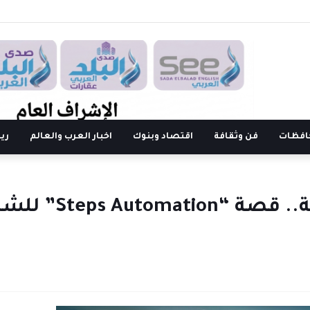
افظات
فن وثقافة
اقتصاد وبنوك
اخبار العرب والعالم
ري
من الموانئ إلى المنازل الذكية.. قصة “mation