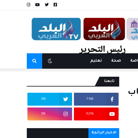
اضة
صحة
تعليم
تابعنا
Steps Auto” للشاب
3M
7.9M
1M
929k
الاخبار الرائجة