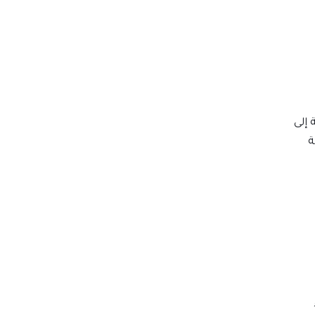
 إلى
ة