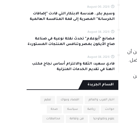
August 06, 2026
وسيم بكر.. هندسة الابتكار التي قادت "إضافات
الخرسانة" المصرية إلى قمة المنافسة العالمية
August 04, 2026
مصانع "أبوعلام" تحدث نقلة نوعية في صناعة
صاج الأيكون بمصر وتنافس المنتجات المستوردة
ن أن
August 04, 2026
ضل.
فادي سعيد: الثقة والالتزام أساس نجاح مكتب
الهنا في تقديم الخدمات المنزلية
ن
اقسام الجريدة
اخبار العرب والعالم
اقتصاد وبنوك
تعليم
حوادث
رياضة
سياسة
صحة
علوم وتكنولوجيا
فن وثقافة
محافظات