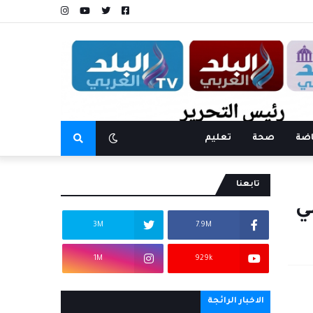
اضة
صحة
تعليم
تابعنا
ي
3M
7.9M
1M
929k
الاخبار الرائجة