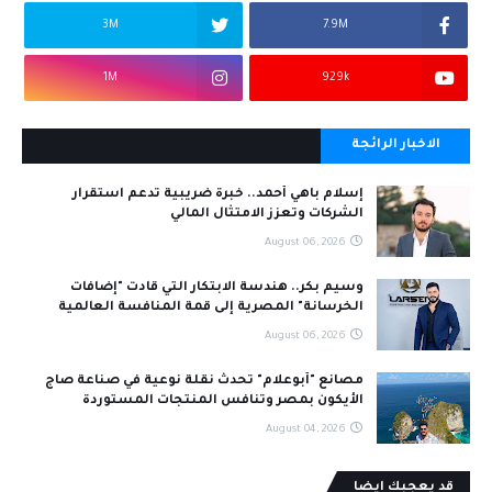
3M
7.9M
1M
929k
الاخبار الرائجة
إسلام باهي أحمد.. خبرة ضريبية تدعم استقرار
الشركات وتعزز الامتثال المالي
August 06, 2026
وسيم بكر.. هندسة الابتكار التي قادت "إضافات
الخرسانة" المصرية إلى قمة المنافسة العالمية
August 06, 2026
مصانع "أبوعلام" تحدث نقلة نوعية في صناعة صاج
الأيكون بمصر وتنافس المنتجات المستوردة
August 04, 2026
قد يعجبك ايضا