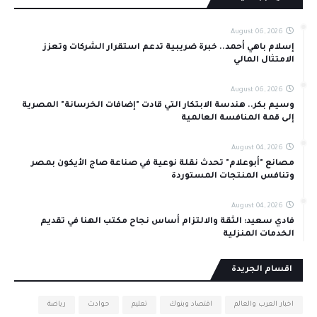
August 06, 2026
إسلام باهي أحمد.. خبرة ضريبية تدعم استقرار الشركات وتعزز
الامتثال المالي
August 06, 2026
وسيم بكر.. هندسة الابتكار التي قادت "إضافات الخرسانة" المصرية
إلى قمة المنافسة العالمية
August 04, 2026
مصانع "أبوعلام" تحدث نقلة نوعية في صناعة صاج الأيكون بمصر
وتنافس المنتجات المستوردة
August 04, 2026
فادي سعيد: الثقة والالتزام أساس نجاح مكتب الهنا في تقديم
الخدمات المنزلية
اقسام الجريدة
اخبار العرب والعالم
اقتصاد وبنوك
تعليم
حوادث
رياضة