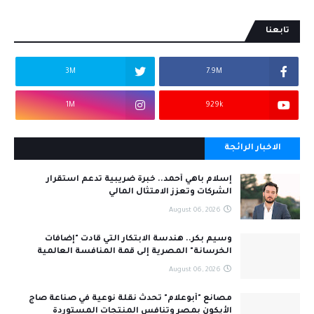
تابعنا
3M
7.9M
1M
929k
الاخبار الرائجة
إسلام باهي أحمد.. خبرة ضريبية تدعم استقرار
الشركات وتعزز الامتثال المالي
August 06, 2026
وسيم بكر.. هندسة الابتكار التي قادت "إضافات
الخرسانة" المصرية إلى قمة المنافسة العالمية
August 06, 2026
مصانع "أبوعلام" تحدث نقلة نوعية في صناعة صاج
الأيكون بمصر وتنافس المنتجات المستوردة