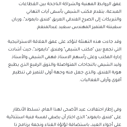
عمق الروابط المهنية والشراكة الناجحة بين القطاعات
المبدعة، يتقدم مكتب الشيمي بأسمى آيات التهاني
والتبريكات إلى الصرح الفندقي العريق "فندق دايموند"، وربان
سفينته المتميز المهندس سعيد عبدالمنعم.
وقد جاءت هذه التهنئة لتؤكد على عمق العلاقة الاستراتيجية
التي تجمع بين "مكتب الشيمي" وفندق "دايموند"، حيث أشادت
إدارة المكتب وعلى رأسهم الاستاذ فهمي الشيمي والأستاذ
وليد الشيمي بالنجاحات المتواصلة والذوق الرفيع الذي يطبع
هوية الفندق، والذي جعل منه وجهة أولى للتميز في تنظيم
أقوى وأرقى الفعاليات.
وفي إطار احتفالات عيد الأضحى لهذا العام، تسلط الأنظار
على "فندق دايموند" الذي اختار أن يضفي لمسة فنية استثنائية
على أجواء العيد، باستضافة لؤلؤة الغناء ونجمة برنامج ذا