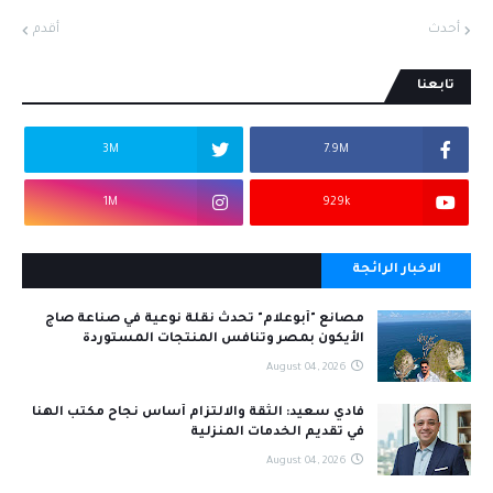
أحدث
أقدم
تابعنا
3M
7.9M
1M
929k
الاخبار الرائجة
مصانع "أبوعلام" تحدث نقلة نوعية في صناعة صاج
الأيكون بمصر وتنافس المنتجات المستوردة
August 04, 2026
فادي سعيد: الثقة والالتزام أساس نجاح مكتب الهنا
في تقديم الخدمات المنزلية
August 04, 2026