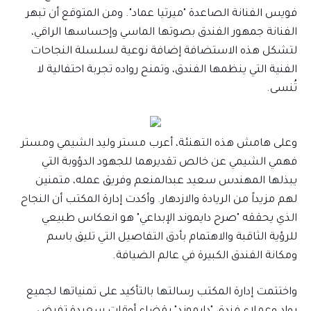
فويس الفنانة الصاعدة "ميرتيا عماد". ومن المتوقع أن تبهر
الفنانة جمهور الفندق بصوتها الماسي وإحساسها الراقي،
لتشكل هذه الاستضافة إضافة نوعية لسلسلة النجاحات
الفنية التي ينظمها الفندق، وتمنح رواده تجربة احتفالية لا
تُنسى.
وعلى هامش هذه التهنئة، أعرب مستر وليد الشيمي ومستر
فهمي الشيمي عن خالص تقديرهما للجهود الدؤوبة التي
يبذلها المهندس سعيد عبدالمنعم وفريق عمله، متمنين
لهم مزيداً من الريادة والازدهار. وأكدت إدارة المكتب أن النجاح
الذي يحققه "صرح دايموند الإبداعي" هو انعكاس طبيعي
للرؤية الثاقبة والاهتمام بأدق التفاصيل التي تليق باسم
ومكانة الفندق الكبيرة في عالم الضيافة.
واختتمت إدارة المكتب رسالتها بالتأكيد على تمنياتها لجميع