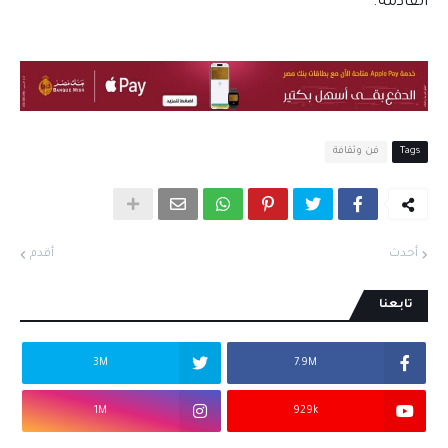
القادمة.
Tags
فن وثقافة
أحدث
أقدم
تابعنا
3M
7.9M
1M
929k