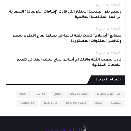
August 06, 2026
وسيم بكر.. هندسة الابتكار التي قادت "إضافات الخرسانة" المصرية
إلى قمة المنافسة العالمية
August 04, 2026
مصانع "أبوعلام" تحدث نقلة نوعية في صناعة صاج الأيكون بمصر
وتنافس المنتجات المستوردة
August 04, 2026
فادي سعيد: الثقة والالتزام أساس نجاح مكتب الهنا في تقديم
الخدمات المنزلية
اقسام الجريدة
اخبار العرب والعالم
اقتصاد وبنوك
تعليم
حوادث
رياضة
سياسة
صحة
علوم وتكنولوجيا
فن وثقافة
محافظات