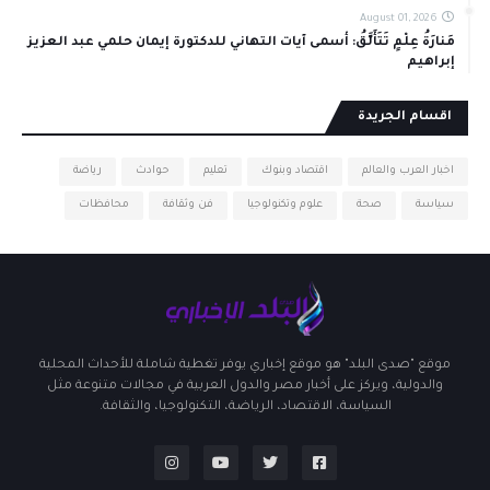
August 01, 2026
مَنارَةُ عِلْمٍ تَتَأَلَّقُ: أسمى آيات التهاني للدكتورة إيمان حلمي عبد العزيز
إبراهيم
اقسام الجريدة
اخبار العرب والعالم
اقتصاد وبنوك
تعليم
حوادث
رياضة
سياسة
صحة
علوم وتكنولوجيا
فن وثقافة
محافظات
موقع "صدى البلد" هو موقع إخباري يوفر تغطية شاملة للأحداث المحلية
والدولية، ويركز على أخبار مصر والدول العربية في مجالات متنوعة مثل
السياسة، الاقتصاد، الرياضة، التكنولوجيا، والثقافة.